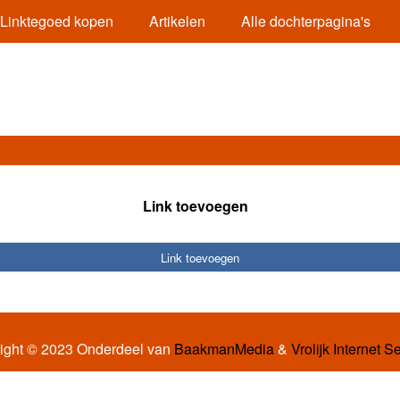
Linktegoed kopen
Artikelen
Alle dochterpagina's
Link toevoegen
Link toevoegen
ight © 2023 Onderdeel van
BaakmanMedia
&
Vrolijk Internet S